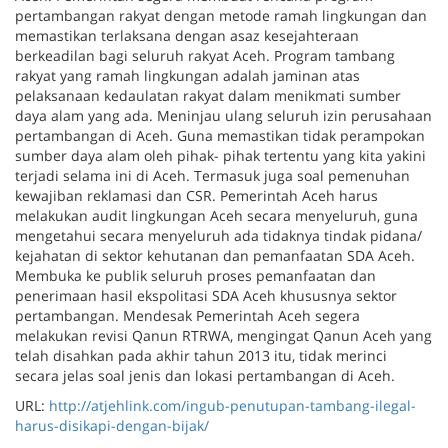
pertambangan rakyat dengan metode ramah lingkungan dan
memastikan terlaksana dengan asaz kesejahteraan
berkeadilan bagi seluruh rakyat Aceh. Program tambang
rakyat yang ramah lingkungan adalah jaminan atas
pelaksanaan kedaulatan rakyat dalam menikmati sumber
daya alam yang ada. Meninjau ulang seluruh izin perusahaan
pertambangan di Aceh. Guna memastikan tidak perampokan
sumber daya alam oleh pihak- pihak tertentu yang kita yakini
terjadi selama ini di Aceh. Termasuk juga soal pemenuhan
kewajiban reklamasi dan CSR. Pemerintah Aceh harus
melakukan audit lingkungan Aceh secara menyeluruh, guna
mengetahui secara menyeluruh ada tidaknya tindak pidana/
kejahatan di sektor kehutanan dan pemanfaatan SDA Aceh.
Membuka ke publik seluruh proses pemanfaatan dan
penerimaan hasil ekspolitasi SDA Aceh khususnya sektor
pertambangan. Mendesak Pemerintah Aceh segera
melakukan revisi Qanun RTRWA, mengingat Qanun Aceh yang
telah disahkan pada akhir tahun 2013 itu, tidak merinci
secara jelas soal jenis dan lokasi pertambangan di Aceh.
URL:
http://atjehlink.com/ingub-penutupan-tambang-ilegal-
harus-disikapi-dengan-bijak/