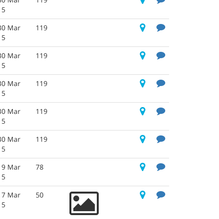
15
30 Mar
119
15
30 Mar
119
15
30 Mar
119
15
30 Mar
119
15
30 Mar
119
15
19 Mar
78
15
17 Mar
50
15