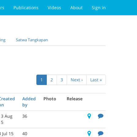
rs
Publications
Videos
About
Sign in
ing
Satwa Tangkapan
1
2
3
Next ›
Last »
Created
Added
Photo
Release
on
by
13 Aug
36
15
3 Jul 15
40