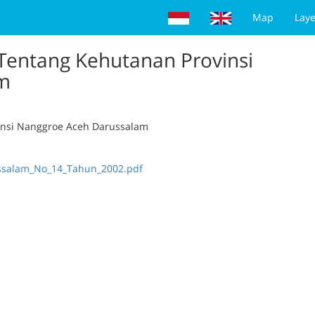
Map
Laye
entang Kehutanan Provinsi
m
insi Nanggroe Aceh Darussalam
ssalam_No_14_Tahun_2002.pdf