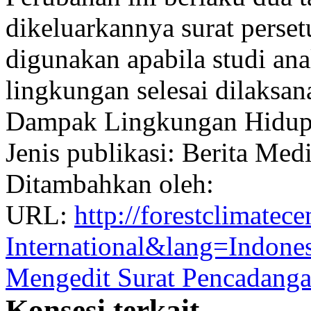
dikeluarkannya surat perset
digunakan apabila studi an
lingkungan selesai dilaksa
Dampak Lingkungan Hidup
Jenis publikasi: Berita Med
Ditambahkan oleh:
URL:
http://forestclimatec
International&lang=Indon
Mengedit Surat Pencadang
Konsesi terkait