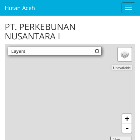
Hutan Aceh
Toggl
navig
PT. PERKEBUNAN
NUSANTARA I
Layers
Sawit
Unofficial
Unavailable
+
-
5 km